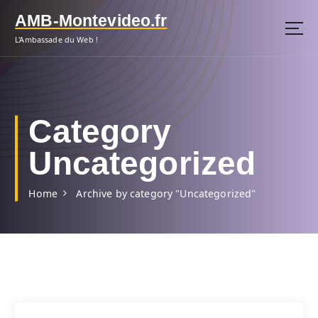
S
AMB-Montevideo.fr
k
i
L'Ambassade du Web !
p
t
o
c
o
Category
n
t
Uncategorized
e
n
Home
Archive by category "Uncategorized"
t