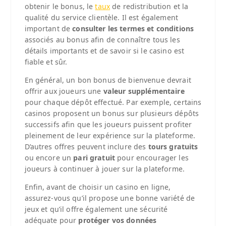
obtenir le bonus, le
taux
de redistribution et la
qualité du service clientèle. Il est également
important de
consulter les termes et conditions
associés au bonus afin de connaître tous les
détails importants et de savoir si le casino est
fiable et sûr.
En général, un bon bonus de bienvenue devrait
offrir aux joueurs une
valeur supplémentaire
pour chaque dépôt effectué. Par exemple, certains
casinos proposent un bonus sur plusieurs dépôts
successifs afin que les joueurs puissent profiter
pleinement de leur expérience sur la plateforme.
D’autres offres peuvent inclure des
tours gratuits
ou encore un
pari gratuit
pour encourager les
joueurs à continuer à jouer sur la plateforme.
Enfin, avant de choisir un casino en ligne,
assurez-vous qu’il propose une bonne variété de
jeux et qu’il offre également une sécurité
adéquate pour
protéger vos données