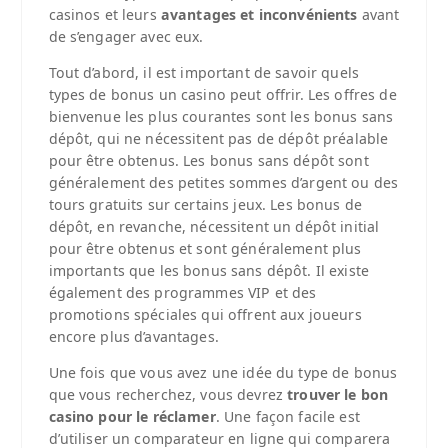
casinos et leurs
avantages et inconvénients
avant
de s’engager avec eux.
Tout d’abord, il est important de savoir quels
types de bonus un casino peut offrir. Les offres de
bienvenue les plus courantes sont les bonus sans
dépôt, qui ne nécessitent pas de dépôt préalable
pour être obtenus. Les bonus sans dépôt sont
généralement des petites sommes d’argent ou des
tours gratuits sur certains jeux. Les bonus de
dépôt, en revanche, nécessitent un dépôt initial
pour être obtenus et sont généralement plus
importants que les bonus sans dépôt. Il existe
également des programmes VIP et des
promotions spéciales qui offrent aux joueurs
encore plus d’avantages.
Une fois que vous avez une idée du type de bonus
que vous recherchez, vous devrez
trouver le bon
casino pour le réclamer
. Une façon facile est
d’utiliser un comparateur en ligne qui comparera