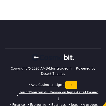
Copyright © 2026 AMB-Montevideo.fr | Powered by
Desert Themes
Avis Casino en Ligne
Tour d’horizon du Casino en ligne Astral Casino
!
Finance
Economie
Business
Jeux
A propos