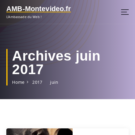
S
AMB-Montevideo.fr
k
i
L'Ambassade du Web !
p
t
o
c
o
Archives juin
n
t
2017
e
n
Home
2017
juin
t