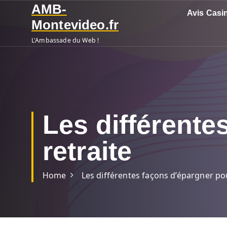
S
AMB-
Avis Casi
k
Montevideo.fr
i
L'Ambassade du Web !
p
t
o
c
o
n
Les différente
t
e
retraite
n
t
Home
Les différentes façons d’épargner pou