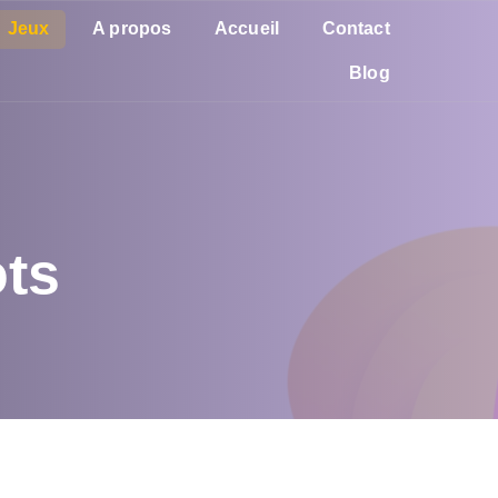
Jeux
A propos
Accueil
Contact
Blog
ots