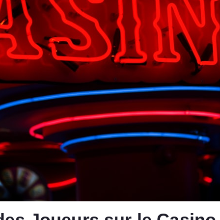
des Joueurs sur le Casino