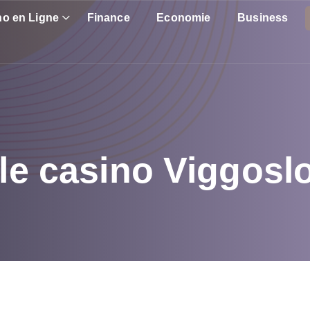
no en Ligne
Finance
Economie
Business
 le casino Viggosl