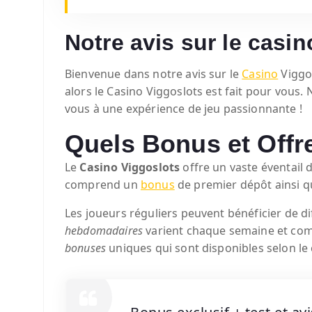
Notre avis sur le casi
Bienvenue dans notre avis sur le
Casino
Viggos
alors le Casino Viggoslots est fait pour vous. 
vous à une expérience de jeu passionnante !
Quels Bonus et Offr
Le
Casino Viggoslots
offre un vaste éventail 
comprend un
bonus
de premier dépôt ainsi 
Les joueurs réguliers peuvent bénéficier de d
hebdomadaires
varient chaque semaine et c
bonuses
uniques qui sont disponibles selon le 