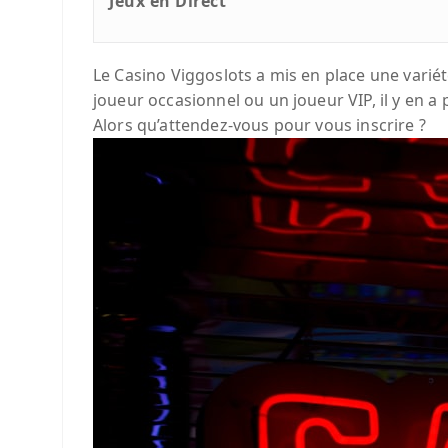
Jeux en Direct
Le Casino Viggoslots a mis en place une varié
joueur occasionnel ou un joueur VIP, il y en a
Alors qu’attendez-vous pour vous inscrire ?