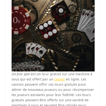
Un free spin
est un tour gratuit sur une machine à
sous qui est offert par un
casino
en ligne. Les
casinos peuvent offrir ces tours gratuits pour
attirer de nouveaux joueurs ou pour récompenser
les joueurs existants pour leur fidélité. Les tours
gratuits peuvent être offerts sur une variété de
machines à sous et peuvent être utilisés pour