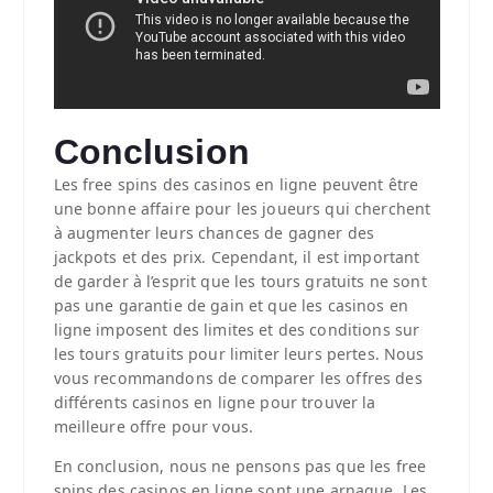
Conclusion
Les free spins des casinos en ligne peuvent être
une bonne affaire pour les joueurs qui cherchent
à augmenter leurs chances de gagner des
jackpots et des prix. Cependant, il est important
de garder à l’esprit que les tours gratuits ne sont
pas une garantie de gain et que les casinos en
ligne imposent des limites et des conditions sur
les tours gratuits pour limiter leurs pertes. Nous
vous recommandons de comparer les offres des
différents casinos en ligne pour trouver la
meilleure offre pour vous.
En conclusion, nous ne pensons pas que les free
spins des casinos en ligne sont une arnaque. Les