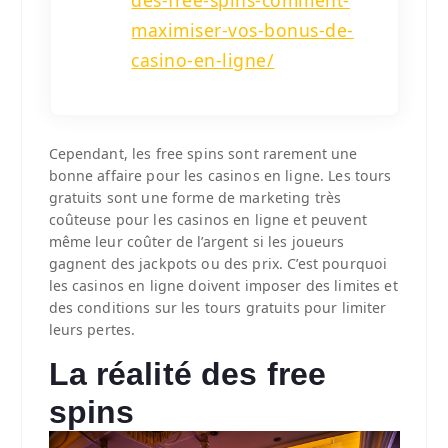
maximiser-vos-bonus-de-
casino-en-ligne/
Cependant, les free spins sont rarement une
bonne affaire pour les casinos en ligne. Les tours
gratuits sont une forme de marketing très
coûteuse pour les casinos en ligne et peuvent
même leur coûter de l’argent si les joueurs
gagnent des jackpots ou des prix. C’est pourquoi
les casinos en ligne doivent imposer des limites et
des conditions sur les tours gratuits pour limiter
leurs pertes.
La réalité des free
spins