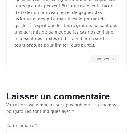
tours gratuits peuvent être une excellente façon
de tester un nouveau jeu et de gagner des
jackpots et des prix, mais il est important de
garder à l’esprit que les tours gratuits ne sont pas
une garantie de gain et que les casinos en ligne
imposent des limites et des conditions sur les
tours gratuits pour limiter leurs pertes.
Comments 0
Laisser un commentaire
Votre adresse e-mail ne sera pas publiée.
Les champs
obligatoires sont indiqués avec
*
Commentaire
*