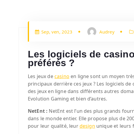
Sep, ven, 2023
Audrey
Les logiciels de casino
préférés ?
Les jeux de
casino
en ligne sont un moyen très
principaux derrière ces jeux ? Les logiciels 
des jeux en ligne dans différents autres dom
Evolution Gaming et bien d’autres.
NetEnt :
NetEnt est l’un des plus grands four
dans le monde entier. Elle propose plus de 20
pour leur qualité, leur
design
unique et leurs 