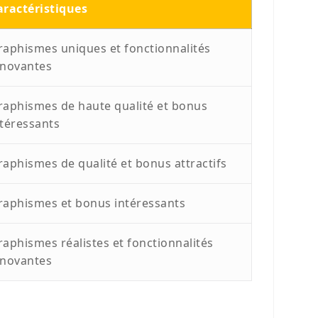
aractéristiques
raphismes uniques et fonctionnalités
nnovantes
raphismes de haute qualité et bonus
ntéressants
raphismes de qualité et bonus attractifs
raphismes et bonus intéressants
raphismes réalistes et fonctionnalités
nnovantes