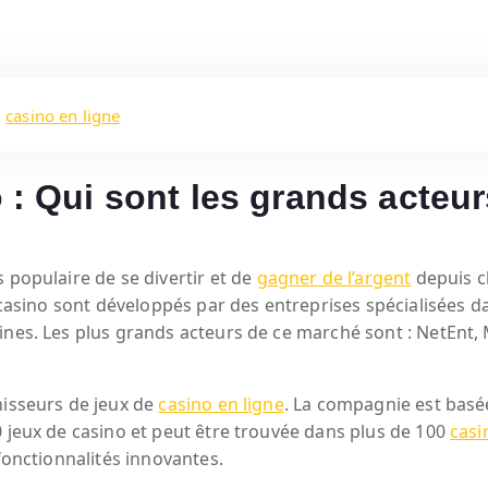
casino en ligne
 : Qui sont les grands acteur
 populaire de se divertir et de
gagner de l’argent
depuis ch
de casino sont développés par des entreprises spécialisées
aines. Les plus grands acteurs de ce marché sont : NetEnt
nisseurs de jeux de
casino en ligne
. La compagnie est basé
0 jeux de casino et peut être trouvée dans plus de 100
casi
fonctionnalités innovantes.