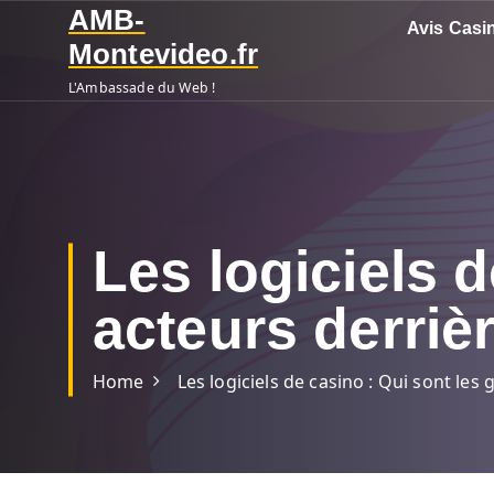
S
AMB-
Avis Casi
k
Montevideo.fr
i
L'Ambassade du Web !
p
t
o
c
o
n
Les logiciels 
t
e
acteurs derriè
n
t
Home
Les logiciels de casino : Qui sont les