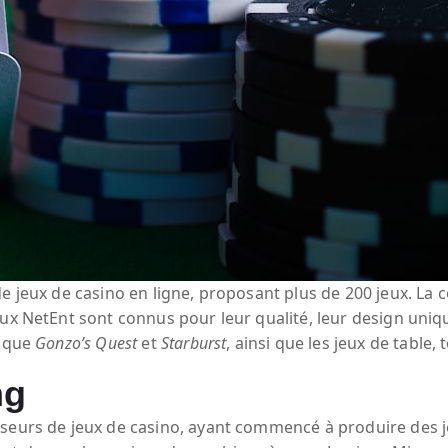
de jeux de casino en ligne, proposant plus de 200 jeux. L
ux NetEnt sont connus pour leur qualité, leur design uniqu
s que
Gonzo’s Quest
et
Starburst
, ainsi que les jeux de table, 
ng
seurs de jeux de casino, ayant commencé à produire des je