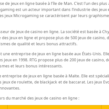
 de jeux en ligne basée à l’île de Man. C’est l’un des plus
ming est un acteur important dans l’industrie des jeux e
s jeux Microgaming se caractérisent par leurs graphismes
seur de jeux de casino en ligne. La société est basée à Chy
e des jeux en ligne et propose plus de 500 jeux de casino,
ismes de qualité et leurs bonus attractifs.
une entreprise de jeux en ligne basée aux États-Unis. Elle
s jeux en 1998. RTG propose plus de 200 jeux de casino, 
ismes et leurs bonus intéressants.
entreprise de jeux en ligne basée à Malte. Elle est spécia
s jeux de roulette, de blackjack et de baccarat. Les jeux E
innovantes.
urs du marché des jeux de casino en ligne :