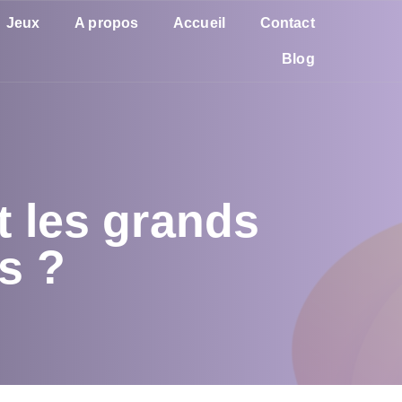
Jeux
A propos
Accueil
Contact
Blog
t les grands
s ?