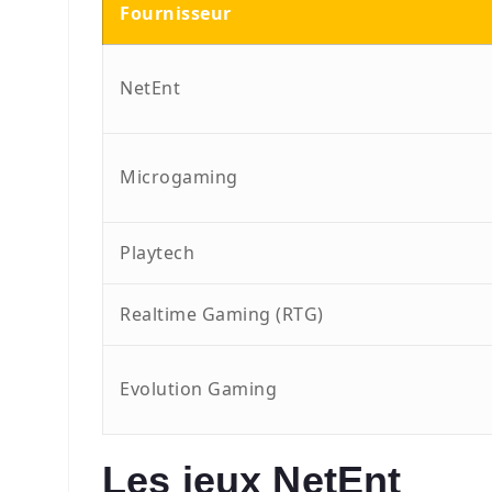
Fournisseur
NetEnt
Microgaming
Playtech
Realtime Gaming (RTG)
Evolution Gaming
Les jeux NetEnt