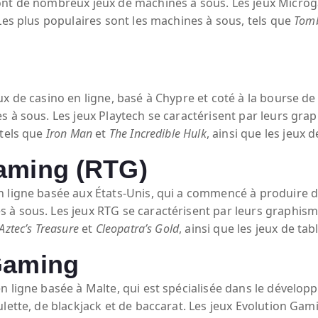
ont de nombreux jeux de machines à sous. Les jeux Microg
Les plus populaires sont les machines à sous, tels que
Tomb
ux de casino en ligne, basé à Chypre et coté à la bourse 
 à sous. Les jeux Playtech se caractérisent par leurs graph
 tels que
Iron Man
et
The Incredible Hulk
, ainsi que les jeux d
Gaming (RTG)
n ligne basée aux États-Unis, qui a commencé à produire d
à sous. Les jeux RTG se caractérisent par leurs graphisme
Aztec’s Treasure
et
Cleopatra’s Gold
, ainsi que les jeux de tab
Gaming
 ligne basée à Malte, qui est spécialisée dans le développ
ulette, de blackjack et de baccarat. Les jeux Evolution Ga