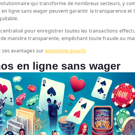
olutionnaire qui transforme de nombreux secteurs, y compr
os en ligne sans wager peuvent garantir la transparence et 
quitable.
écentralisé pour enregistrer toutes les transactions effec
ée de manière transparente, empêchant toute fraude ou ma
et ses avantages sur
economie.gouv.fr
.
os en ligne sans wager