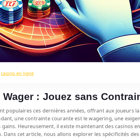
casino en ligne
 Wager : Jouez sans Contrai
populaires ces dernières années, offrant aux joueurs la po
ndant, une contrainte courante est le wagering, une exigen
s gains. Heureusement, il existe maintenant des casinos en
. Dans cet article, nous allons explorer les spécificités de