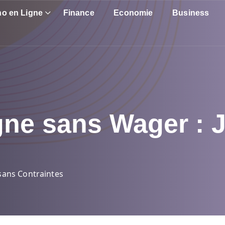
no en Ligne
Finance
Economie
Business
gne sans Wager : 
sans Contraintes