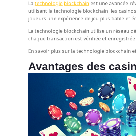
La
technologie
blockchain
est une avancée rév
utilisant la technologie blockchain, les casin
joueurs une expérience de jeu plus fiable et é
La technologie blockchain utilise un réseau d
chaque transaction est vérifiée et enregistr
En savoir plus sur la technologie blockchain 
Avantages des casin