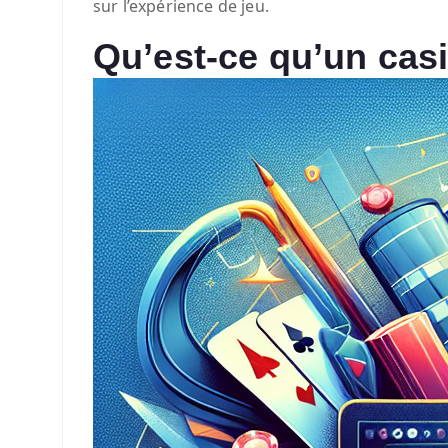
sur l’expérience de jeu.
Qu’est-ce qu’un cas