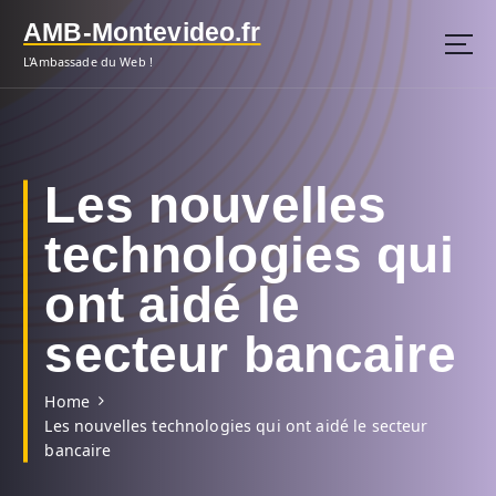
S
AMB-Montevideo.fr
k
i
L'Ambassade du Web !
p
t
o
c
o
Les nouvelles
n
t
technologies qui
e
n
ont aidé le
t
secteur bancaire
Home
Les nouvelles technologies qui ont aidé le secteur
bancaire