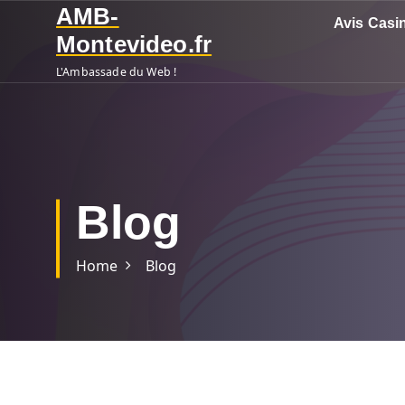
S
AMB-
Avis Casi
k
Montevideo.fr
i
L'Ambassade du Web !
p
t
o
c
o
n
Blog
t
e
n
Home
Blog
t