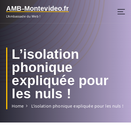
S
AMB-Montevideo.fr
k
i
L'Ambassade du Web !
p
t
o
c
o
L’isolation
n
t
phonique
e
n
expliquée pour
t
les nuls !
Home
L’isolation phonique expliquée pour les nuls !