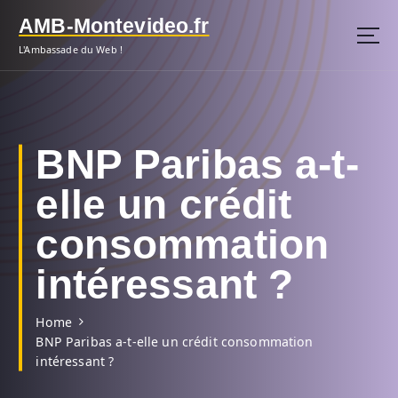
S
AMB-Montevideo.fr
k
i
L'Ambassade du Web !
p
t
o
c
o
BNP Paribas a-t-
n
t
elle un crédit
e
n
consommation
t
intéressant ?
Home
BNP Paribas a-t-elle un crédit consommation
intéressant ?