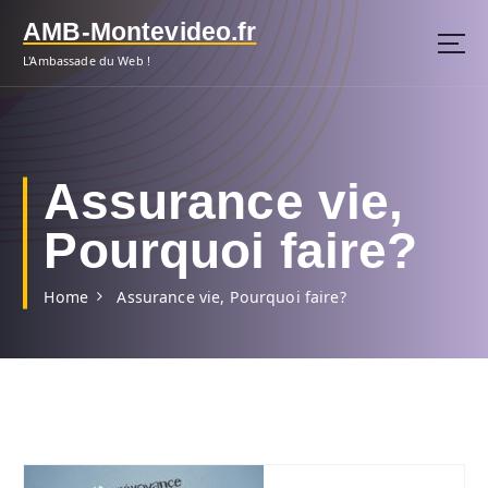
S
AMB-Montevideo.fr
k
i
L'Ambassade du Web !
p
t
o
c
o
Assurance vie,
n
t
Pourquoi faire?
e
n
Home
Assurance vie, Pourquoi faire?
t