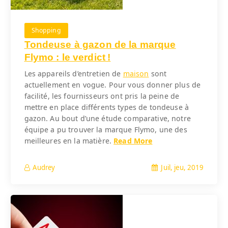
Shopping
Tondeuse à gazon de la marque
Flymo : le verdict !
Les appareils d’entretien de
maison
sont
actuellement en vogue. Pour vous donner plus de
facilité, les fournisseurs ont pris la peine de
mettre en place différents types de tondeuse à
gazon. Au bout d’une étude comparative, notre
équipe a pu trouver la marque Flymo, une des
meilleures en la matière.
Read More
Juil, jeu, 2019
Audrey