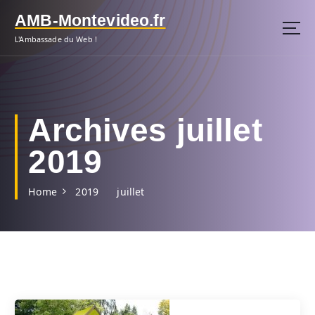
S
AMB-Montevideo.fr
k
i
L'Ambassade du Web !
p
t
o
c
o
Archives juillet
n
t
2019
e
n
Home
2019
juillet
t