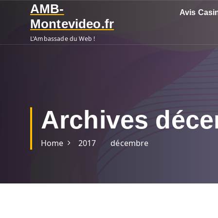
S
AMB-
Avis Casi
k
Montevideo.fr
i
L'Ambassade du Web !
p
t
o
c
o
n
Archives déce
t
e
n
Home
2017
décembre
t