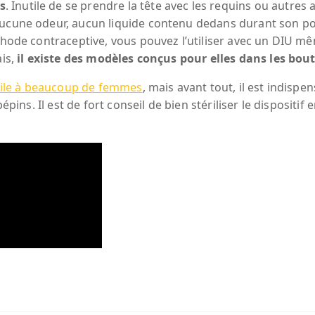
s
. Inutile de se prendre la tête avec les requins ou autres 
aucune odeur, aucun liquide contenu dedans durant son por
thode contraceptive, vous pouvez l’utiliser avec un DIU mêm
is,
il existe des modèles conçus pour elles dans les bou
tile à beaucoup de femmes
, mais avant tout, il est indisp
épins. Il est de fort conseil de bien stériliser le dispositif