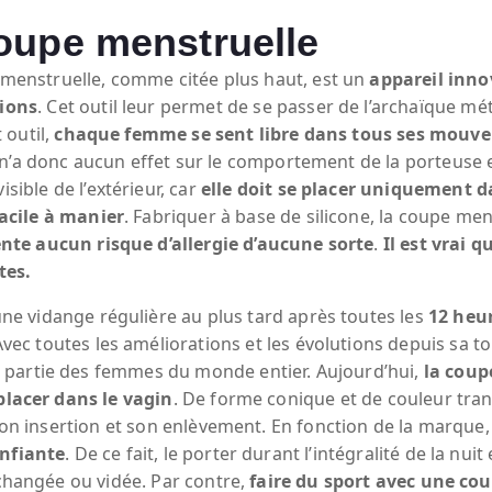
oupe menstruelle
menstruelle, comme citée plus haut, est un
appareil inno
ions
. Cet outil leur permet de se passer de l’archaïque mét
t outil,
chaque femme se sent libre dans tous ses mouv
le n’a donc aucun effet sur le comportement de la porteuse 
sible de l’extérieur, car
elle doit se placer uniquement d
facile à manier
. Fabriquer à base de silicone, la coupe men
ente aucun risque d’allergie d’aucune sorte
.
Il est vrai 
tes.
ne vidange régulière au plus tard après toutes les
12 heu
Avec toutes les améliorations et les évolutions depuis sa to
 partie des femmes du monde entier. Aujourd’hui,
la coup
 placer dans le vagin
. De forme conique et de couleur tra
 son insertion et son enlèvement. En fonction de la marque
onfiante
. De ce fait, le porter durant l’intégralité de la nu
 changée ou vidée. Par contre,
faire du sport avec une co