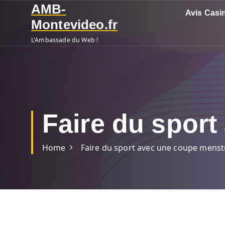
S
AMB-
Avis Casi
k
Montevideo.fr
i
L'Ambassade du Web !
p
t
o
c
o
n
Faire du sport
t
e
n
Home
Faire du sport avec une coupe menst
t