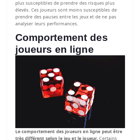
plus susceptibles de prendre des risques plus
élevés. Ces joueurs sont moins susceptibles de
prendre des pauses entre les jeux et de ne pas
analyser leurs performances.
Comportement des
joueurs en ligne
Le comportement des joueurs en ligne peut être
très différent selon le jeu et le joueur.
Certains