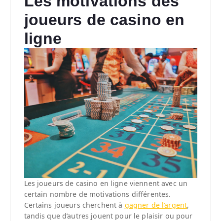
Les motivations des
joueurs de casino en
ligne
Les joueurs de casino en ligne viennent avec un
certain nombre de motivations différentes.
Certains joueurs cherchent à
gagner de l’argent
,
tandis que d’autres jouent pour le plaisir ou pour