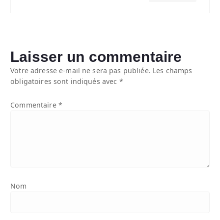
Laisser un commentaire
Votre adresse e-mail ne sera pas publiée.
Les champs
obligatoires sont indiqués avec
*
Commentaire
*
Nom