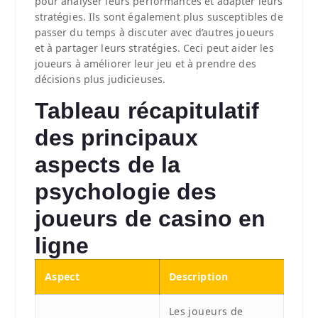
pour analyser leurs performances et adapter leurs
stratégies. Ils sont également plus susceptibles de
passer du temps à discuter avec d’autres joueurs
et à partager leurs stratégies. Ceci peut aider les
joueurs à améliorer leur jeu et à prendre des
décisions plus judicieuses.
Tableau récapitulatif
des principaux
aspects de la
psychologie des
joueurs de casino en
ligne
Aspect
Description
Les joueurs de