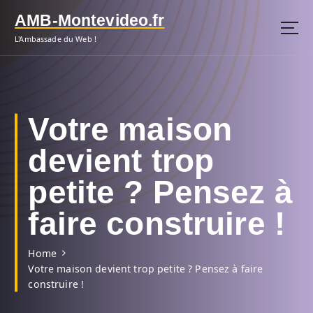
S
AMB-Montevideo.fr
k
i
L'Ambassade du Web !
p
t
o
c
o
Votre maison
n
t
devient trop
e
n
petite ? Pensez à
t
faire construire !
Home
Votre maison devient trop petite ? Pensez à faire
construire !