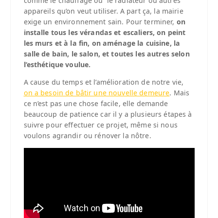
comme le chauffage ou le radiateur ou autres
appareils qu’on veut utiliser. A part ça, la mairie
exige un environnement sain. Pour terminer,
on
installe tous les vérandas et escaliers, on peint
les murs et à la fin, on aménage la cuisine, la
salle de bain, le salon, et toutes les autres selon
l’esthétique voulue.
A cause du temps et l’amélioration de notre vie,
on a besoin de bâtir une nouvelle demeure
. Mais
ce n’est pas une chose facile, elle demande
beaucoup de patience car il y a plusieurs étapes à
suivre pour effectuer ce projet, même si nous
voulons agrandir ou rénover la nôtre.