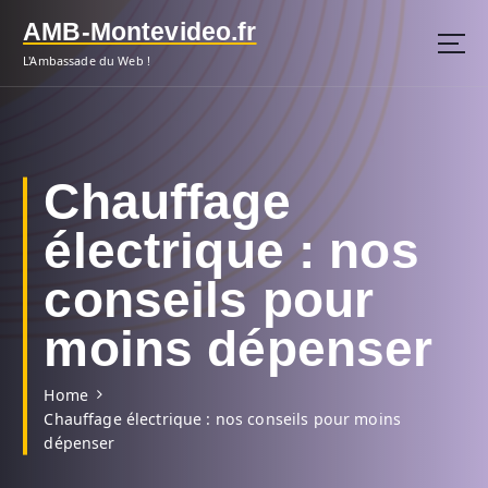
S
AMB-Montevideo.fr
k
i
L'Ambassade du Web !
p
t
o
c
o
Chauffage
n
t
électrique : nos
e
n
conseils pour
t
moins dépenser
Home
Chauffage électrique : nos conseils pour moins
dépenser