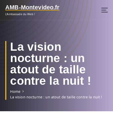
S
AMB-Montevideo.fr
k
i
L'Ambassade du Web !
p
t
o
c
o
La vision
n
t
nocturne : un
e
n
atout de taille
t
contre la nuit !
Home
La vision nocturne : un atout de taille contre la nuit !