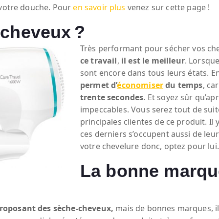
 votre douche. Pour
en savoir plus
venez sur cette page !
-cheveux ?
Très performant pour sécher vos ch
ce travail
,
il est le meilleur
. Lorsqu
sont encore dans tous leurs états. E
permet d’
économiser
du temps
, ca
trente secondes
. Et soyez sûr qu’ap
impeccables. Vous serez tout de suit
principales clientes de ce produit. Il
ces derniers s’occupent aussi de le
votre chevelure donc, optez pour lui.
La bonne marque
roposant des sèche-cheveux,
mais de bonnes marques, il