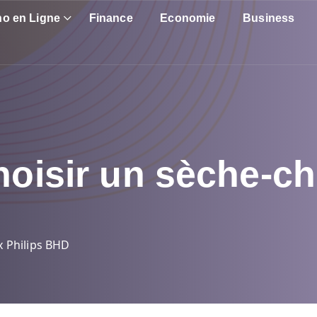
no en Ligne
Finance
Economie
Business
hoisir un sèche-c
x Philips BHD