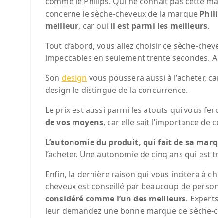
comme le Philips. Qui ne connaît pas cette m
concerne le sèche-cheveux de la marque
Phil
meilleur
, car oui
il est parmi les meilleurs
.
Tout d’abord, vous allez choisir ce sèche-chev
impeccables en seulement trente secondes. A
Son
design
vous poussera aussi à l’acheter, ca
design le distingue de la concurrence.
Le prix est aussi parmi les atouts qui vous fer
de vos moyens
, car elle sait l’importance de 
L’autonomie du produit, qui fait de sa marq
l’acheter. Une autonomie de cinq ans qui est 
Enfin, la dernière raison qui vous incitera à ch
cheveux est conseillé par beaucoup de perso
considéré comme l’un des meilleurs
. Expert
leur demandez une bonne marque de sèche-che