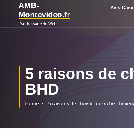
S
AMB-
Avis Casi
k
Montevideo.fr
i
L'Ambassade du Web !
p
t
o
c
o
n
5 raisons de c
t
e
BHD
n
t
Home
5 raisons de choisir un sèche-cheveu