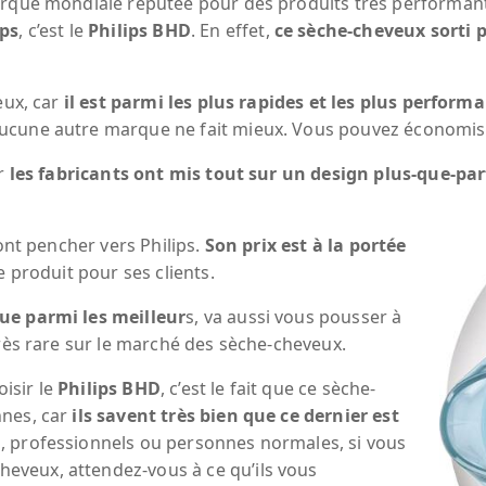
arque mondiale réputée pour des produits très performant
ips
, c’est le
Philips BHD
. En effet,
ce sèche-cheveux sorti 
eux, car
il est parmi les plus rapides et les plus performa
ucune autre marque ne fait mieux. Vous pouvez économis
r
les fabricants ont mis tout sur un design plus-que-par
ont pencher vers Philips.
Son prix est à la portée
ce produit pour ses clients.
ue parmi les meilleur
s, va aussi vous pousser à
très rare sur le marché des sèche-cheveux.
oisir le
Philips
BHD
, c’est le fait que ce sèche-
nnes, car
ils savent très bien que ce dernier est
s, professionnels ou personnes normales, si vous
veux, attendez-vous à ce qu’ils vous