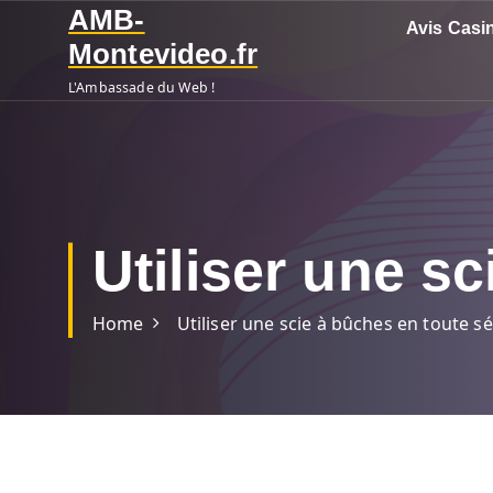
S
AMB-
Avis Casi
k
Montevideo.fr
i
L'Ambassade du Web !
p
t
o
c
o
n
Utiliser une s
t
e
n
Home
Utiliser une scie à bûches en toute sé
t