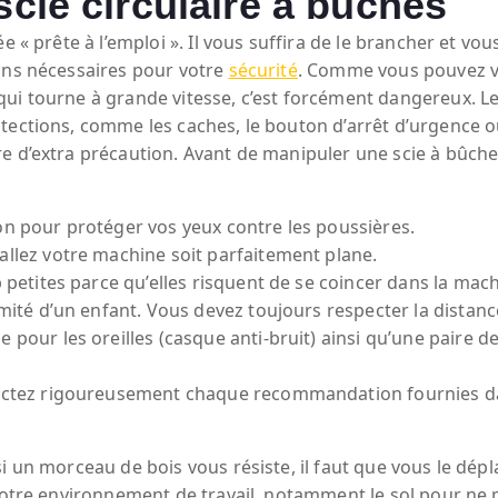
scie circulaire à bûches
ée « prête à l’emploi ». Il vous suffira de le brancher et
ions nécessaires pour votre
sécurité
. Comme vous pouvez vo
qui tourne à grande vitesse, c’est forcément dangereux. L
ections, comme les caches, le bouton d’arrêt d’urgence ou 
e d’extra précaution. Avant de manipuler une scie à bûch
on pour protéger vos yeux contre les poussières.
allez votre machine soit parfaitement plane.
p petites parce qu’elles risquent de se coincer dans la mach
imité d’un enfant. Vous devez toujours respecter la distanc
 pour les oreilles (casque anti-bruit) ainsi qu’une paire d
ectez rigoureusement chaque recommandation fournies dans 
 un morceau de bois vous résiste, il faut que vous le dépla
votre environnement de travail, notamment le sol pour ne p