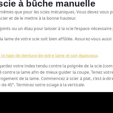
 scie à bûche manuelle
 mêmes que pour les scies mécaniques. Vous devez vous proté
cier et de le mettre à la bonne hauteur.
joints ou un étau pour laisser à la scie l’espace nécessaire 
la lame de votre scie soit bien affûtée. Assurez-vous aus
le type de denture de votre lame et son épaisseur
.
 gardez votre index tendu contre la poignée de la scie (co
né contre la lame afin de mieux guider la coupe. Tenez votr
ongement de la lame. Commencez à scier à plat, c’est-à-dire
de 45°. Terminez votre sciage à la verticale.