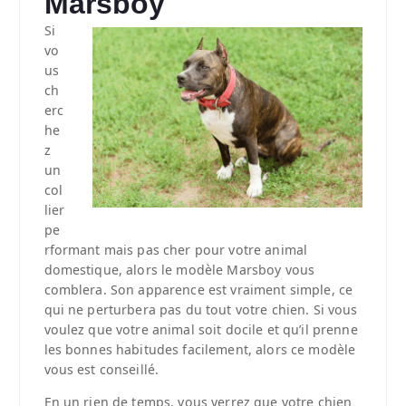
Marsboy
Si
vo
us
ch
erc
he
z
un
col
lier
pe
rformant mais pas cher pour votre animal
domestique, alors le modèle Marsboy vous
comblera. Son apparence est vraiment simple, ce
qui ne perturbera pas du tout votre chien. Si vous
voulez que votre animal soit docile et qu’il prenne
les bonnes habitudes facilement, alors ce modèle
vous est conseillé.
En un rien de temps, vous verrez que votre chien