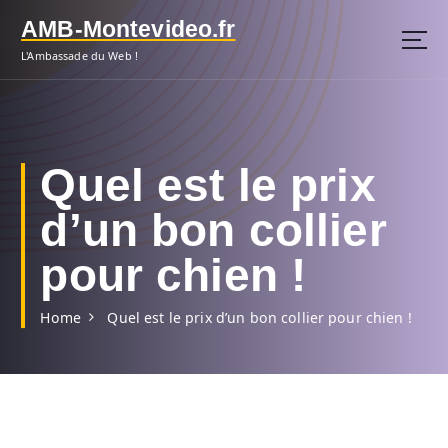
S
AMB-Montevideo.fr
k
i
L'Ambassade du Web !
p
t
o
c
o
Quel est le prix
n
t
d’un bon collier
e
n
pour chien !
t
Home
Quel est le prix d’un bon collier pour chien !