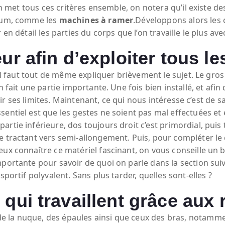
on met tous ces critères ensemble, on notera qu’il existe des
imum, comme les
machines à ramer
.Développons alors les
en détail les parties du corps que l’on travaille le plus ave
eur afin d’exploiter tous l
il faut tout de même expliquer brièvement le sujet. Le gros d
n fait une partie importante. Une fois bien installé, et af
avoir ses limites. Maintenant, ce qui nous intéresse c’est de
sentiel est que les gestes ne soient pas mal effectuées e
rtie inférieure, dos toujours droit c’est primordial, puis 
 tractant vers semi-allongement. Puis, pour compléter le c
x connaître ce matériel fascinant, on vous conseille un bon
 importante pour savoir de quoi on parle dans la section s
sportif polyvalent. Sans plus tarder, quelles sont-elles ?
 qui travaillent grâce aux
 la nuque, des épaules ainsi que ceux des bras, notammen