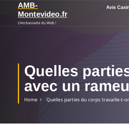
S
AMB-
Avis Casi
k
Montevideo.fr
i
L'Ambassade du Web !
p
t
o
c
o
n
Quelles parties
t
e
avec un rameu
n
t
Home
Quelles parties du corps travaille-t-o