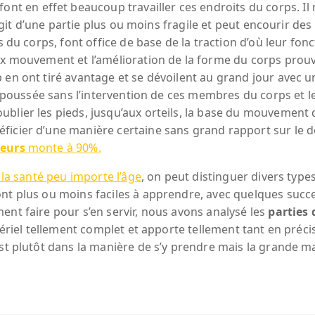
font en effet beaucoup travailler ces endroits du corps. Il 
s’agit d’une partie plus ou moins fragile et peut encourir d
 du corps, font office de base de la traction d’où leur fonct
ux mouvement et l’amélioration de la forme du corps prouv
en ont tiré avantage et se dévoilent au grand jour avec un
e poussée sans l’intervention de ces membres du corps et le
ublier les pieds, jusqu’aux orteils, la base du mouvement
ficier d’une manière certaine sans grand rapport sur le d
eurs
monte à 90%.
e la santé peu importe l’âge
, on peut distinguer divers types
 sont plus ou moins faciles à apprendre, avec quelques su
ent faire pour s’en servir, nous avons analysé les
parties 
 matériel tellement complet et apporte tellement tant en pré
st plutôt dans la manière de s’y prendre mais la grande ma