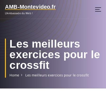
S
AMB-Montevideo.fr
k
i
L'Ambassade du Web !
p
t
o
c
o
Les meilleurs
n
t
exercices pour le
e
n
crossfit
t
Home
Les meilleurs exercices pour le crossfit