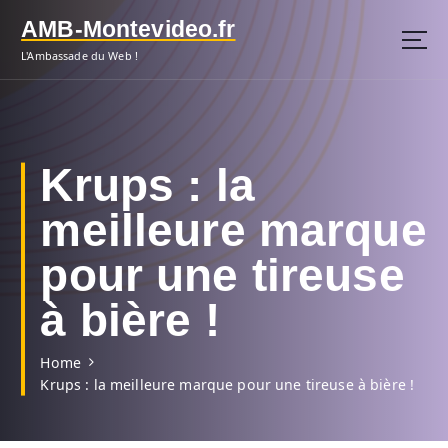
S
AMB-Montevideo.fr
k
i
L'Ambassade du Web !
p
t
o
c
o
Krups : la
n
t
meilleure marque
e
n
pour une tireuse
t
à bière !
Home
Krups : la meilleure marque pour une tireuse à bière !