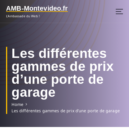
S
AMB-Montevideo.fr
k
i
L'Ambassade du Web !
p
t
o
c
o
Les différentes
n
t
gammes de prix
e
n
d’une porte de
t
garage
Home
Les différentes gammes de prix d’une porte de garage