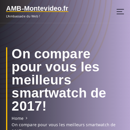
S
AMB-Montevideo.fr
k
i
L'Ambassade du Web !
p
t
o
c
o
On compare
n
t
pour vous les
e
n
meilleurs
t
smartwatch de
2017!
Home
On compare pour vous les meilleurs smartwatch de