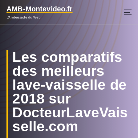
S
AMB-Montevideo.fr
k
i
L'Ambassade du Web !
p
t
o
c
o
Les comparatifs
n
t
des meilleurs
e
n
lave-vaisselle de
t
2018 sur
DocteurLaveVais
selle.com