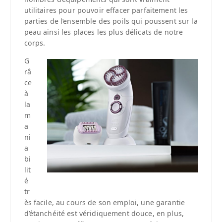
utilitaires pour pouvoir effacer parfaitement les
parties de l’ensemble des poils qui poussent sur la
peau ainsi les places les plus délicats de notre
corps.
G
râ
ce
à
la
m
a
ni
a
bi
lit
é
tr
ès facile, au cours de son emploi, une garantie
d’étanchéité est véridiquement douce, en plus,