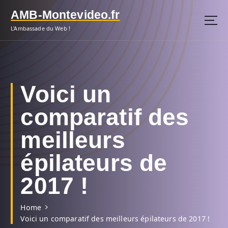
S
AMB-Montevideo.fr
k
i
L'Ambassade du Web !
p
t
o
c
o
Voici un
n
t
comparatif des
e
n
meilleurs
t
épilateurs de
2017 !
Home
Voici un comparatif des meilleurs épilateurs de 2017 !