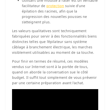
Utilisant une mousse à raser est un véritable
facilitateur de
protection
suivie d’une
épilation des racines, afin que la
progression des nouvelles pousses ne
s’atteignent plus.
Les valeurs qualitatives sont techniquement
fabriquées pour servir à des fonctionnalités biens
distinctes telles que l’épilateur sans système
câblage à branchement électrique, les marches
visiblement utilisables au moment de sa touche.
Pour finir en termes de résumé, ces modèles
vendus sur Internet sont à la portée de tous,
quand on aborde la conversation sue le côté
budget. Il suffit tout simplement de vous prévenir
par une certaine préparation avant l’achat.