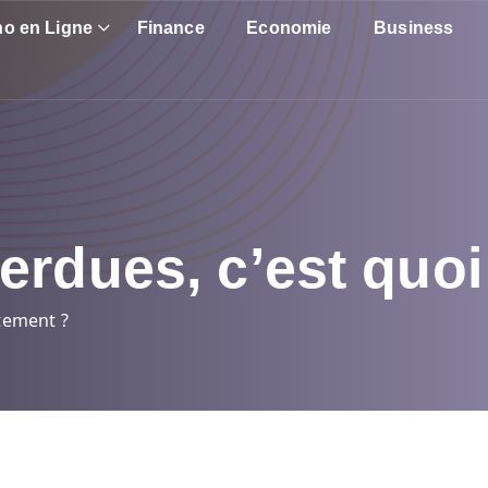
no en Ligne
Finance
Economie
Business
erdues, c’est quo
tement ?