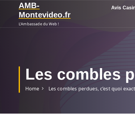
S
AMB-
Avis Casi
k
Montevideo.fr
i
L'Ambassade du Web !
p
t
o
c
o
n
Les combles p
t
e
n
Home
Les combles perdues, c’est quoi exac
t