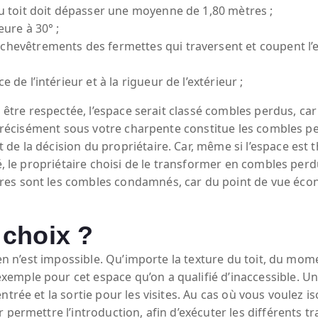
 du toit doit dépasser une moyenne de 1,80 mètres ;
eure à 30° ;
hevêtrements des fermettes qui traversent et coupent l’esp
 de l’intérieur et à la rigueur de l’extérieur ;
as être respectée, l’espace serait classé combles perdus, ca
 précisément sous votre charpente constitue les combles perd
de la décision du propriétaire. Car, même si l’espace est
é, le propriétaire choisi de le transformer en combles perd
res sont les combles condamnés, car du point de vue éc
 choix ?
ien n’est impossible. Qu’importe la texture du toit, du mome
mple pour cet espace qu’on a qualifié d’inaccessible. Une
trée et la sortie pour les visites. Au cas où vous voulez iso
 permettre l’introduction, afin d’exécuter les différents 