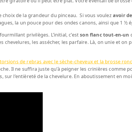
être giratoire ou il peut être plat. Votre éventail de bross
 choix de la grandeur du pinceau. Si vous voulez
avoir d
agues, la un pouce pour des ondes canons, ainsi que 1 ½ é
ourmillant privilèges. L’initial, c’est
son flanc tout-en-un
q
 chevelures, les assécher, les parfaire. Là, on unie et on
istorsions de rebras avec le sèche-cheveux et la brosse ron
he. Il ne suffira juste qu’à peigner les crinières comme p
s, sur l’entièreté de la chevelure. En aboutissement en moi