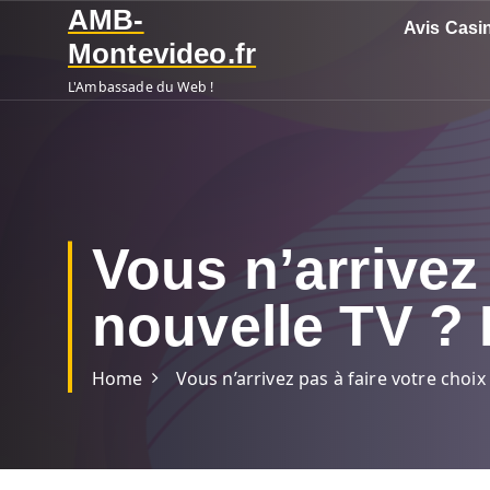
S
AMB-
Avis Casi
k
Montevideo.fr
i
L'Ambassade du Web !
p
t
o
c
o
n
Vous n’arrivez
t
e
nouvelle TV ? 
n
t
Home
Vous n’arrivez pas à faire votre choix