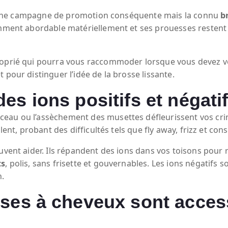
e d’une campagne de promotion conséquente mais la connu
b
amment abordable matériellement et ses prouesses restent 
roprié qui pourra vous raccommoder lorsque vous devez vo
 pour distinguer l’idée de la brosse lissante.
es ions positifs et négati
eau ou l’assèchement des musettes défleurissent vos crin
ulent, probant des difficultés tels que fly away, frizz et cons
uvent aider. Ils répandent des ions dans vos toisons pour r
ts
, polis, sans frisette et gouvernables. Les ions négatifs so
n.
sses à cheveux sont acces