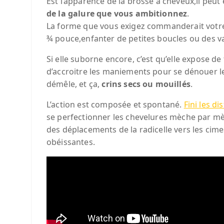
Est l’apparence de la brosse à cheveux,il peut 
de la galure que vous ambitionnez
.
La forme que vous exigez commanderait votre
¾ pouce,enfanter de petites boucles ou des v
Si elle suborne encore, c’est qu’elle expose de f
d’accroitre les maniements pour se dénouer les
démêle, et ça,
crins secs ou mouillés
.
L’action est composée et spontané.
Fini les d
se perfectionner les chevelures mèche par mèc
des déplacements de la radicelle vers les cime
obéissantes.