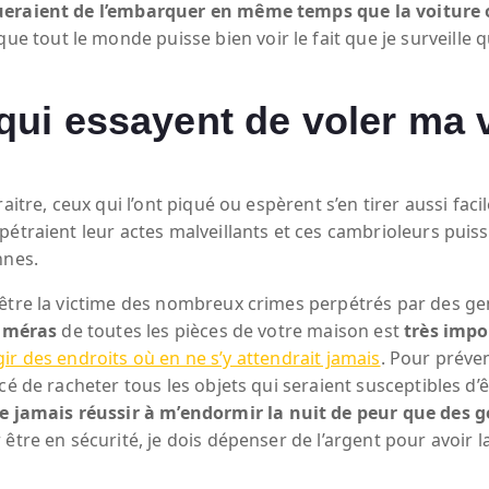
ueraient de l’embarquer en même temps que la voiture o
ue tout le monde puisse bien voir le fait que je surveille 
ui essayent de voler ma v
aitre, ceux qui l’ont piqué ou espèrent s’en tirer aussi fac
étraient leur actes malveillants et ces cambrioleurs puisse
nnes.
être la victime des nombreux crimes perpétrés par des gen
améras
de toutes les pièces de votre maison est
très impo
rgir des endroits où en ne s’y attendrait jamais
. Pour préven
cé de racheter tous les objets qui seraient susceptibles d
amais réussir à m’endormir la nuit de peur que des ge
être en sécurité, je dois dépenser de l’argent pour avoir l