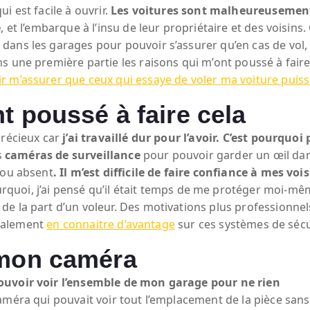
i est facile à ouvrir.
Les voitures sont malheureusement
e
, et l’embarque à l’insu de leur propriétaire et des voisin
dans les garages pour pouvoir s’assurer qu’en cas de vol
s une première partie les raisons qui m’ont poussé à faire
ir m’assurer que ceux qui essaye de voler ma voiture puiss
t poussé à faire cela
précieux car
j’ai travaillé dur pour l’avoir. C’est pourqu
s
caméras de surveillance
pour pouvoir garder un œil dan
 ou absent
. Il m’est difficile de faire confiance à mes vois
ourquoi, j’ai pensé qu’il était temps de me protéger moi-
e la part d’un voleur. Des motivations plus professionnel
 également
en connaitre d’avantage
sur ces systèmes de sécu
 mon caméra
pouvoir voir l’ensemble de mon garage pour ne rien
caméra qui pouvait voir tout l’emplacement de la pièce san