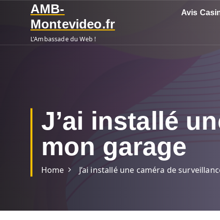
S
AMB-
Avis Casi
k
Montevideo.fr
i
L'Ambassade du Web !
p
t
o
c
o
n
J’ai installé 
t
e
mon garage
n
t
Home
J’ai installé une caméra de surveill