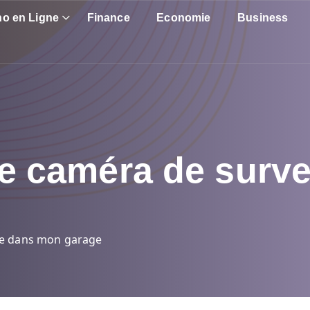
no en Ligne
Finance
Economie
Business
une caméra de surv
ance dans mon garage