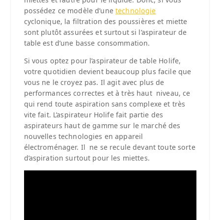
possédez ce modèle d’une
technologie
cyclonique, la filtration des poussières et miette
sont plutôt assurées et surtout si l’aspirateur de
table est d’une basse consommation.
Si vous optez pour l’aspirateur de table Holife,
votre quotidien devient beaucoup plus facile que
vous ne le croyez pas. Il agit avec plus de
performances correctes et à très haut niveau, ce
qui rend toute aspiration sans complexe et très
vite fait. L’aspirateur Holife fait partie des
aspirateurs haut de gamme sur le marché des
nouvelles technologies en appareil
électroménager. Il ne se recule devant toute sorte
d’aspiration surtout pour les miettes.