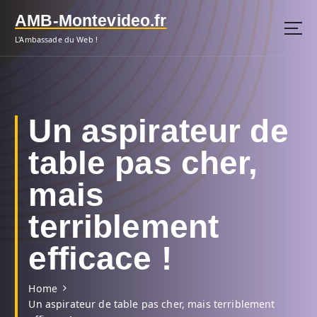
S
AMB-Montevideo.fr
k
i
L'Ambassade du Web !
p
t
o
c
o
Un aspirateur de
n
t
table pas cher,
e
n
mais
t
terriblement
efficace !
Home
Un aspirateur de table pas cher, mais terriblement